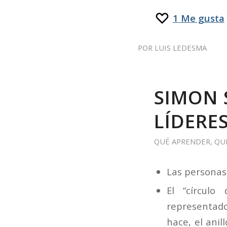
1
Me gusta
POR
LUIS LEDESMA
SIMON 
LÍDERE
QUÉ APRENDER
,
QU
Las personas
El “círcul
representado 
hace, el anil