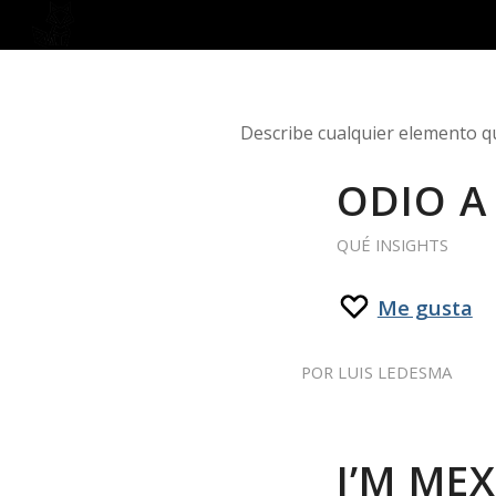
Describe cualquier elemento que
ODIO A
QUÉ INSIGHTS
Me gusta
POR
LUIS LEDESMA
I’M ME